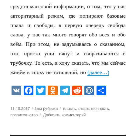
средств массовой информации, о том, что у нас
авторитарный режим, где попирают базовые
права и свободы, в первую очередь свобода
слова, у нас так много говорят обо всех и обо
всём. При этом, не задумываясь о сказанном,
что, просто уши вянут и сворачиваются в
трубочку. То есть, я хочу сказать, что мы сейчас
живём в эпоху не тотальной, но
(далее…)
V
Fa
T
O
Te
R
M
О
K
ce
wi
dn
le
ed
ail
тп
bo
tte
ok
gr
di
.R
ра
Опубликовано
Рубрики
Метки
11.10.2017
Без рубрики
власть
,
ответственность
,
к
правительство
Добавить комментарий
ok
r
la
a
t
u
ви
записи
ss
m
ть
Я
ХОЧУ