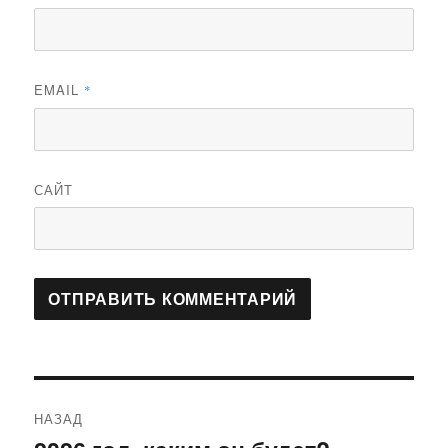
EMAIL
*
САЙТ
Навигация
НАЗАД
по