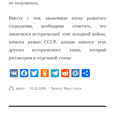
не получилось.
Вместе с тем, заканчивая эпоху развитого
социализма, необходимо отметить, что
закончился исторический этап холодной войны,
начался развал СССР, дальше начался этап
другого исторического этапа, который
рассмотрим в отдельной статье.
V
Fa
T
O
Te
R
M
О
K
ce
wi
dn
le
ed
ail
тп
bo
tte
ok
gr
di
.R
ра
Автор
Опубликовано
Рубрики
admin
10.02.2026
Записи
,
Мои статьи
ok
r
la
a
t
u
ви
ss
m
ть
ni