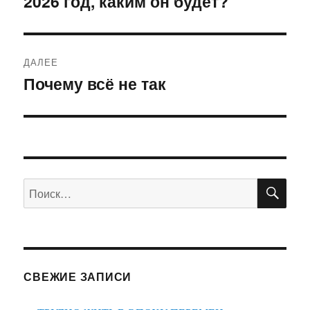
2026 год, каким он будет?
Предыдущая
запись:
записям
ДАЛЕЕ
Почему всё не так
Следующая
запись:
ПО
Искать:
СВЕЖИЕ ЗАПИСИ