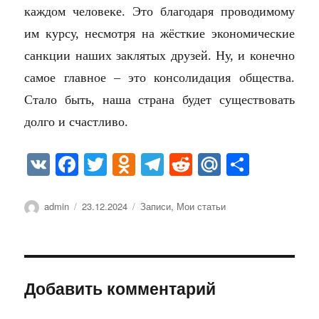
каждом человеке. Это благодаря проводимому
им курсу, несмотря на жёсткие экономические
санкции наших заклятых друзей. Ну, и конечно
самое главное – это консолидация общества.
Стало быть, наша страна будет существовать
долго и счастливо.
V
Fa
T
O
Te
R
M
О
K
ce
wi
dn
le
ed
ail
тп
bo
tte
ok
gr
di
.R
ра
Автор
Опубликовано
Рубрики
admin
23.12.2024
Записи
,
Мои статьи
ok
r
la
a
t
u
ви
ss
m
ть
ni
Добавить комментарий
ki