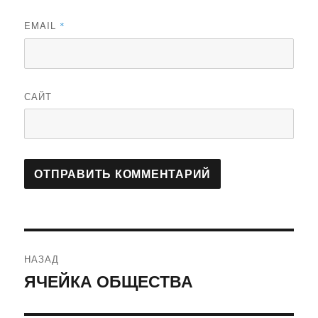
EMAIL
*
САЙТ
Навигация
НАЗАД
по
ЯЧЕЙКА ОБЩЕСТВА
Предыдущая
запись:
записям