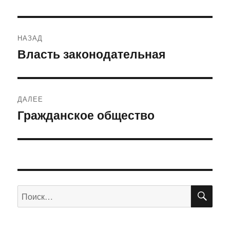
Навигация
НАЗАД
по
Власть законодательная
Предыдущая
запись:
записям
ДАЛЕЕ
Гражданское общество
Следующая
запись:
ПО
Искать: