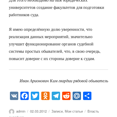
университетов создание факультетов для подготовки
работников суда.
Я имею определённую долю уверенности, что
реализация данных мероприятий, значительно
улучшит функционирование органов судебной
системы простых обывателей, что, в свою очередь,
повысит доверие с их стороны доверие к судам.
Иван Арионович Ким гвардии рядовой обыватель
V
Fa
T
O
Te
R
M
О
K
ce
wi
dn
le
ed
ail
тп
bo
tte
ok
gr
di
.R
ра
Автор
Опубликовано
Рубрики
Метки
admin
02.03.2012
Записи
,
Мои статьи
Власть