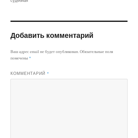
судебная
ok
r
la
a
t
u
ви
ss
m
ть
ni
ki
Добавить комментарий
Ваш адрес email не будет опубликован.
Обязательные поля
помечены
*
КОММЕНТАРИЙ
*