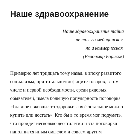
ss
m
ть
Не
стольк
ni
Наше здравоохранение
лечения
ki
скольк
мучени
Наше здравоохранение тайна
не только медицинская,
но и коммерческая.
(Владимир Борисов)
Примерно лет тридцать тому назад, в эпоху развитого
социализма, при тотальном дефиците товаров, в том
числе и первой необходимости, среди рядовых
обывателей, имела большую популярность поговорка
«Главное в жизни-это здоровье, а всё остальное можно
купить или достать». Кто бы в то время мог подумать,
что пройдет несколько десятилетий и эта поговорка
наполнится иным смыслом и совсем другим