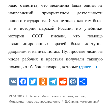
надо отметить, что медицина была одним из
направлений приоритетной деятельности
нашего государства. Я уж не знаю, как там было
в и истории царской России, но учебники
истории СССР писали, что помощь
квалифицированных врачей была доступна
дворянам и капиталистам. Ну, простые люди из
числа рабочих и крестьян получали таковую
помощь от бабок-знахарок, которые
(далее…)
V
Fa
T
O
Te
R
M
О
K
ce
wi
dn
le
ed
ail
тп
bo
tte
ok
gr
di
.R
ра
Опубликовано
Рубрики
Метки
23.01.2017
Записи
,
Мои статьи
аптека
,
льготы
,
к
Медицина
,
наше здравоохранение
Добавить комментарий
ok
r
la
a
t
u
ви
записи